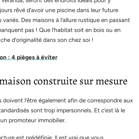
véranda, seront des endroits idéals pour y
ujours rêvé d’avoir une piscine dans leur future
 variés. Des maisons à l’allure rustique en passant
manquent pas ! Que l’habitat soit en bois ou en
he d’originalité dans son chez soi !
n : 4 pièges à éviter
e maison construite sur mesure
s doivent l’être également afin de correspondre aux
tandardisés sont trop impersonnels. Et c’est là le
s un promoteur immobilier.
cture est prédéfinie. Il est vrai que vous