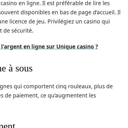
 casino en ligne. Il est préférable de lire les
souvent disponibles en bas de page d’accueil. Il
’une licence de jeu. Privilégiez un casino qui
t de sécurité.
'argent en ligne sur Unique casino ?
ne à sous
lignes qui comportent cinq rouleaux, plus de
nes de paiement, ce qu’augmentent les
ment