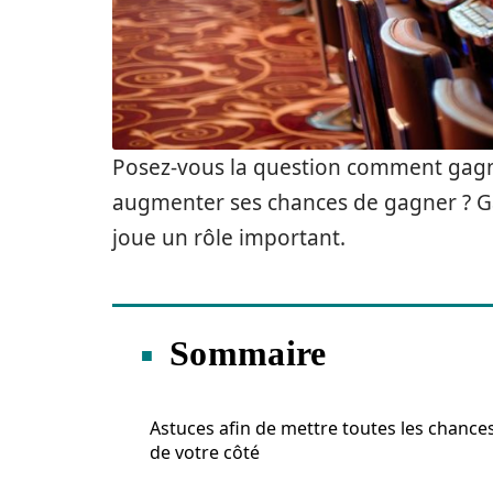
Posez-vous la question comment gagn
augmenter ses chances de gagner ? Gagn
joue un rôle important.
Sommaire
Astuces afin de mettre toutes les chance
de votre côté