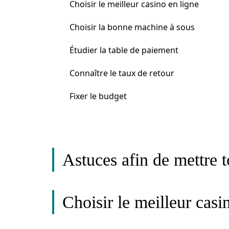
Choisir le meilleur casino en ligne
Choisir la bonne machine à sous
Étudier la table de paiement
Connaître le taux de retour
Fixer le budget
Astuces afin de mettre t
Choisir le meilleur casi