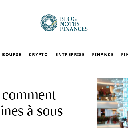
BOURSE
CRYPTO
ENTREPRISE
FINANCE
FI
 : comment
ines à sous