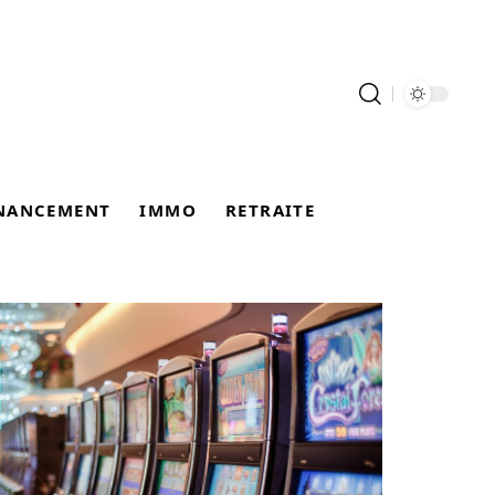
NANCEMENT
IMMO
RETRAITE