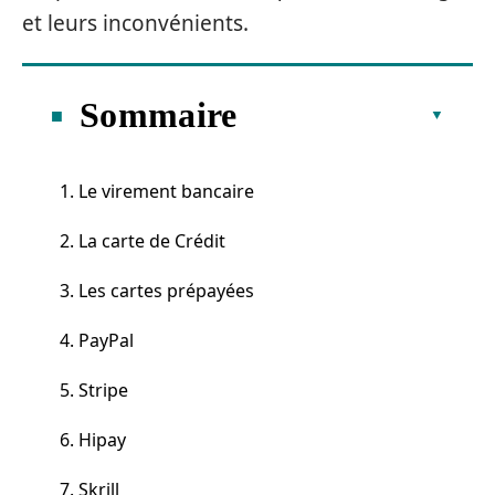
et leurs inconvénients.
Sommaire
1. Le virement bancaire
2. La carte de Crédit
3. Les cartes prépayées
4. PayPal
5. Stripe
6. Hipay
7. Skrill