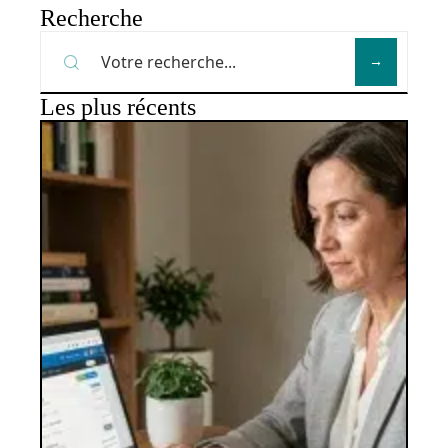
Recherche
Les plus récents