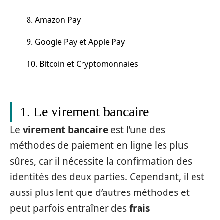
8. Amazon Pay
9. Google Pay et Apple Pay
10. Bitcoin et Cryptomonnaies
1. Le virement bancaire
Le
virement bancaire
est l’une des
méthodes de paiement en ligne les plus
sûres, car il nécessite la confirmation des
identités des deux parties. Cependant, il est
aussi plus lent que d’autres méthodes et
peut parfois entraîner des
frais