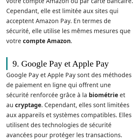
votre compte Amazon ou par carte bancaire.
Cependant, elle est limitée aux sites qui
acceptent Amazon Pay. En termes de
sécurité, elle utilise les mêmes mesures que
votre
compte Amazon
.
9. Google Pay et Apple Pay
Google Pay et Apple Pay sont des méthodes
de paiement en ligne qui offrent une
sécurité renforcée grâce à la
biométrie
et
au
cryptage
. Cependant, elles sont limitées
aux appareils et systèmes compatibles. Elles
utilisent des technologies de sécurité
avancées pour protéger les transactions.