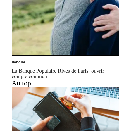
Banque
La Banque Populaire Rives de Paris, ouvrir
compte commun
Au top