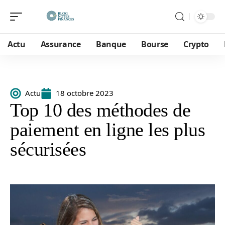
Actu
Assurance
Banque
Bourse
Crypto
Actu
18 octobre 2023
Top 10 des méthodes de
paiement en ligne les plus
sécurisées