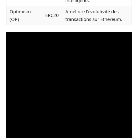
intelligents.
Optimism
Améliore l’évolutivité des
ERC20
(OP)
transactions sur Ethereum.