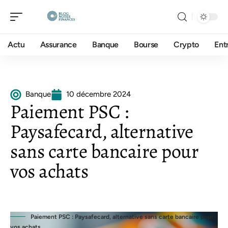
Actu
Assurance
Banque
Bourse
Crypto
Ent
Banque
10 décembre 2024
Paiement PSC :
Paysafecard, alternative
sans carte bancaire pour
vos achats
Paiement PSC : Paysafecard, alternative sans carte bancaire pour
vos achats