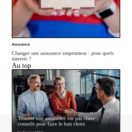
Assurance
Changer une assurance emprunteur : pour quels
interets ?
Au top
Trouver une assurance vie pas chère :
Contact
Mentions légales
Sitemap
conseils pour faire le bon choix