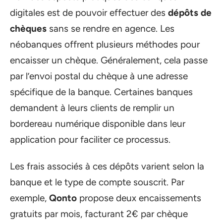
digitales est de pouvoir effectuer des
dépôts de
chèques
sans se rendre en agence. Les
néobanques offrent plusieurs méthodes pour
encaisser un chèque. Généralement, cela passe
par l’envoi postal du chèque à une adresse
spécifique de la banque. Certaines banques
demandent à leurs clients de remplir un
bordereau numérique disponible dans leur
application pour faciliter ce processus.
Les frais associés à ces dépôts varient selon la
banque et le type de compte souscrit. Par
exemple,
Qonto
propose deux encaissements
gratuits par mois, facturant 2€ par chèque