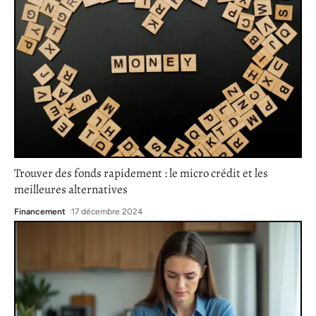
Trouver des fonds rapidement : le micro crédit et les
meilleures alternatives
Financement
17 décembre 2024