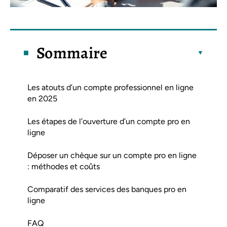
Sommaire
Les atouts d’un compte professionnel en ligne
en 2025
Les étapes de l’ouverture d’un compte pro en
ligne
Déposer un chèque sur un compte pro en ligne
: méthodes et coûts
Comparatif des services des banques pro en
ligne
FAQ