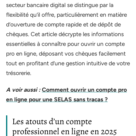
secteur bancaire digital se distingue par la
flexibilité qu’il offre, particulièrement en matière
d’ouverture de compte rapide et de dépôt de
chèques. Cet article décrypte les informations
essentielles à connaître pour ouvrir un compte
pro en ligne, déposant vos chèques facilement
tout en profitant d’une gestion intuitive de votre
trésorerie.
A voir aussi :
Comment ouvrir un compte pro
en ligne pour une SELAS sans tracas ?
Les atouts d’un compte
professionnel en ligne en 2025