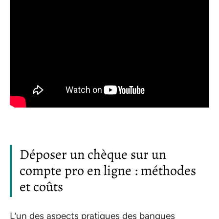
Déposer un chèque sur un
compte pro en ligne : méthodes
et coûts
L’un des aspects pratiques des banques