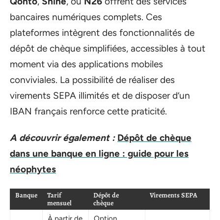
Qonto
,
Shine
, ou
N26
offrent des services
bancaires numériques complets. Ces
plateformes intègrent des fonctionnalités de
dépôt de chèque simplifiées, accessibles à tout
moment via des applications mobiles
conviviales. La possibilité de réaliser des
virements SEPA illimités et de disposer d’un
IBAN français renforce cette praticité.
A découvrir également :
Dépôt de chèque
dans une banque en ligne : guide pour les
néophytes
Banque
Tarif
Dépôt de
Virements SEPA
mensuel
chèque
À partir de
Option