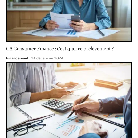
CA Consumer Finance : c’est quoi ce prélèvement ?
Financement
24 décembre 2024