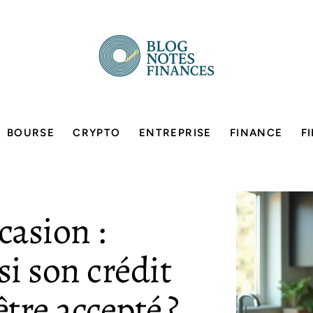
BOURSE
CRYPTO
ENTREPRISE
FINANCE
F
casion :
i son crédit
être accepté ?