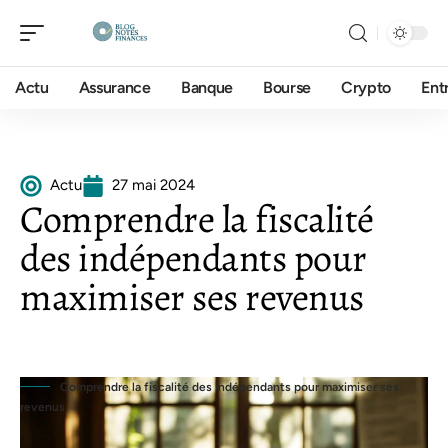
Actu
Assurance
Banque
Bourse
Crypto
Ent
Actu
27 mai 2024
Comprendre la fiscalité
des indépendants pour
maximiser ses revenus
Comprendre la fiscalité des indépendants pour maximiser ses
revenus